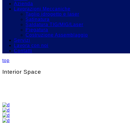
Azienda
Lavorazioni Meccaniche
Taglio idrogetto e laser
Satinatura
Saldatura TIG/MIG/Laser
Piegatura
Costruzione Assemblaggio
Servizi
Lavora con noi
Contatti
top
Interior Space