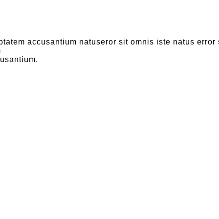
uptatem accusantium natuseror sit omnis iste natus error
m
cusantium.